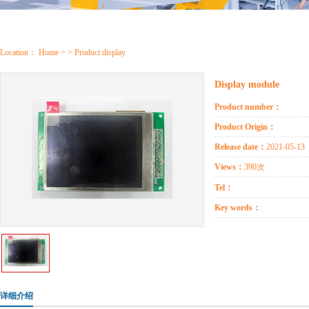
Location：
Home
> > Product display
Display module
Product number：
Product Origin：
Release date：
2021-05-13
Views：
390次
Tel：
Key words：
详细介绍