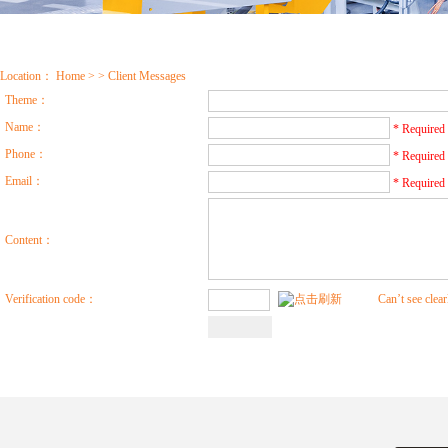
Location：
Home
> > Client Messages
Theme：
Name：
* Required
Phone：
* Required
Email：
* Required
Content：
Verification code：
Can’t see clea